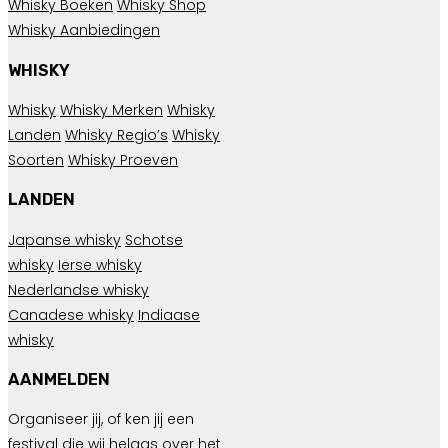
Whisky Boeken
Whisky Shop
Whisky Aanbiedingen
WHISKY
Whisky
Whisky Merken
Whisky
Landen
Whisky Regio’s
Whisky
Soorten
Whisky Proeven
LANDEN
Japanse whisky
Schotse
whisky
Ierse whisky
Nederlandse whisky
Canadese whisky
Indiaase
whisky
AANMELDEN
Organiseer jij, of ken jij een
festival die wij helaas over het