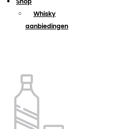
Shop
Whisky
aanbiedingen
Single pot still w