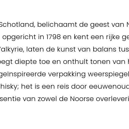
, Schotland, belichaamt de geest van
 opgericht in 1798 en kent een rijke g
Valkyrie, laten de kunst van balans tu
egt diepte toe en onthult tonen van 
g geïnspireerde verpakking weerspiege
whisky; het is een reis door eeuweno
entie van zowel de Noorse overleveri