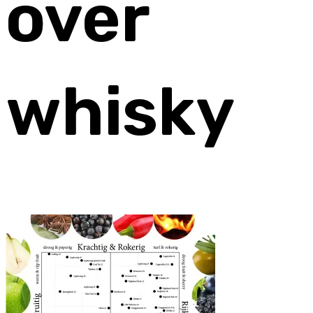
over
whisky