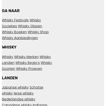
GA NAAR
Whisky Festivals
Whisky
Societies
Whisky Glazen
Whisky Boeken
Whisky Shop
Whisky Aanbiedingen
WHISKY
Whisky
Whisky Merken
Whisky
Landen
Whisky Regio’s
Whisky
Soorten
Whisky Proeven
LANDEN
Japanse whisky
Schotse
whisky
Ierse whisky
Nederlandse whisky
Canadese whisky
Indiaase