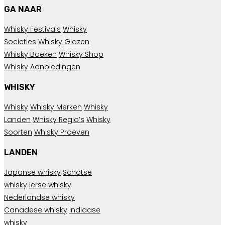
GA NAAR
Whisky Festivals
Whisky
Societies
Whisky Glazen
Whisky Boeken
Whisky Shop
Whisky Aanbiedingen
WHISKY
Whisky
Whisky Merken
Whisky
Landen
Whisky Regio’s
Whisky
Soorten
Whisky Proeven
LANDEN
Japanse whisky
Schotse
whisky
Ierse whisky
Nederlandse whisky
Canadese whisky
Indiaase
whisky