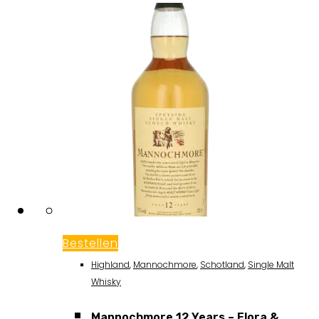
Bestellen
Highland
,
Mannochmore
,
Schotland
,
Single Malt
Whisky
Mannochmore 12 Years – Flora &