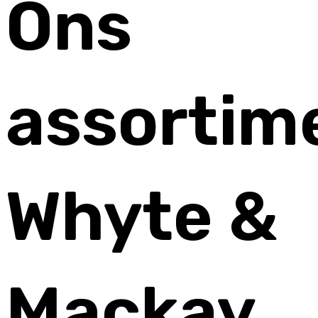
Ons
assortim
Whyte &
Mackay