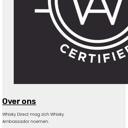
Over ons
Whisky Direct mag zich Whisky
Ambassador noemen.