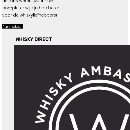
het ons weten, want hoe
completer wij zijn hoe beter
voor de whiskyliefhebbers!
Aanmelden
WHISKY DIRECT