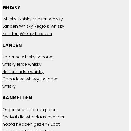
WHISKY
Whisky
Whisky Merken
Whisky
Landen
Whisky Regio’s
Whisky
Soorten
Whisky Proeven
LANDEN
Japanse whisky
Schotse
whisky
Ierse whisky
Nederlandse whisky
Canadese whisky
Indiaase
whisky
AANMELDEN
Organiseer jij, of ken jij een
festival die wij helaas over het
hoofd hebben gezien? Laat