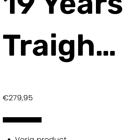
19 Years
Traigh…
€
279,95
Selecteer de opties
Vorig product