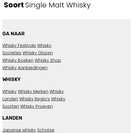
Soort
Single Malt Whisky
GA NAAR
Whisky Festivals
Whisky
Societies
Whisky Glazen
Whisky Boeken
Whisky Shop
Whisky Aanbiedingen
WHISKY
Whisky
Whisky Merken
Whisky
Landen
Whisky Regio’s
Whisky
Soorten
Whisky Proeven
LANDEN
Japanse whisky
Schotse