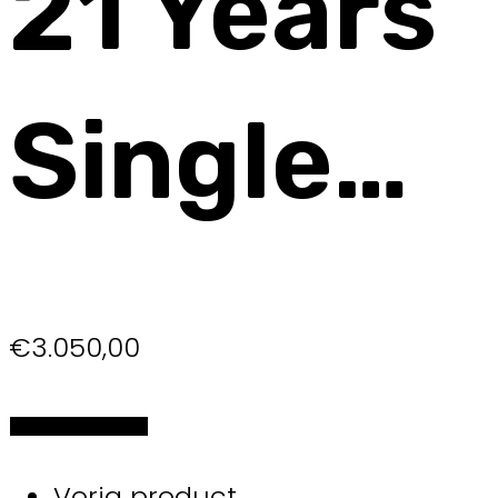
21 Years
Single…
€
3.050,00
Selecteer de opties
Vorig product