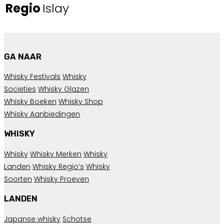
Regio
Islay
GA NAAR
Whisky Festivals
Whisky
Societies
Whisky Glazen
Whisky Boeken
Whisky Shop
Whisky Aanbiedingen
WHISKY
Whisky
Whisky Merken
Whisky
Landen
Whisky Regio’s
Whisky
Soorten
Whisky Proeven
LANDEN
Japanse whisky
Schotse