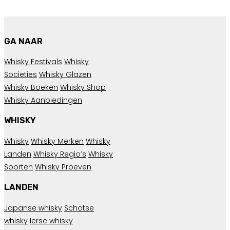
GA NAAR
Whisky Festivals
Whisky
Societies
Whisky Glazen
Whisky Boeken
Whisky Shop
Whisky Aanbiedingen
WHISKY
Whisky
Whisky Merken
Whisky
Landen
Whisky Regio’s
Whisky
Soorten
Whisky Proeven
LANDEN
Japanse whisky
Schotse
whisky
Ierse whisky