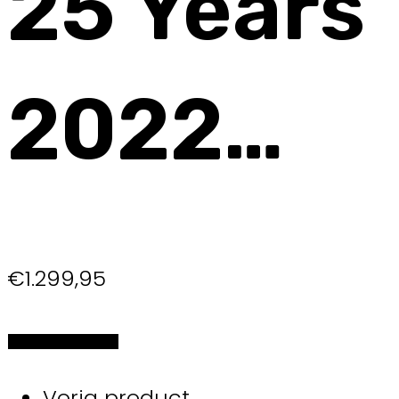
25 Years
2022…
€
1.299,95
Selecteer de opties
Vorig product