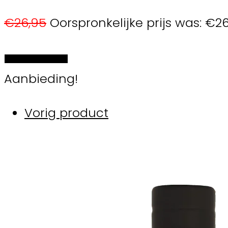
€
26,95
Oorspronkelijke prijs was: €26
Selecteer de opties
Aanbieding!
Vorig product