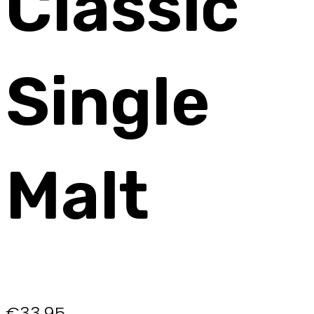
Classic
Single
Malt
€
33,95