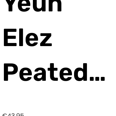
Yeun
Elez
Peated…
€
43,95