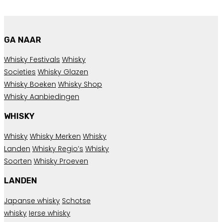
GA NAAR
Whisky Festivals
Whisky
Societies
Whisky Glazen
Whisky Boeken
Whisky Shop
Whisky Aanbiedingen
WHISKY
Whisky
Whisky Merken
Whisky
Landen
Whisky Regio’s
Whisky
Soorten
Whisky Proeven
LANDEN
Japanse whisky
Schotse
whisky
Ierse whisky