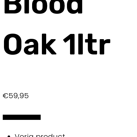
Blood
Oak 1ltr
€
59,95
Selecteer de opties
Vorig product