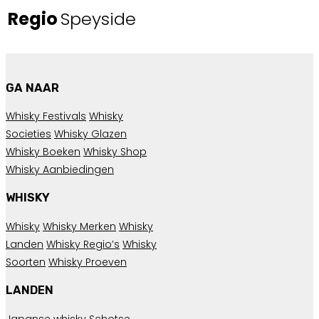
Regio
Speyside
GA NAAR
Whisky Festivals
Whisky
Societies
Whisky Glazen
Whisky Boeken
Whisky Shop
Whisky Aanbiedingen
WHISKY
Whisky
Whisky Merken
Whisky
Landen
Whisky Regio’s
Whisky
Soorten
Whisky Proeven
LANDEN
Japanse whisky
Schotse