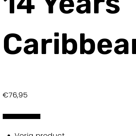
14 Years
Caribbea
€
76,95
Selecteer de opties
Vorig product