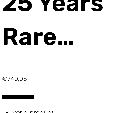
25 Years
Rare…
€
749,95
Selecteer de opties
Vorig product