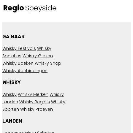
Regio
Speyside
GA NAAR
Whisky Festivals
Whisky
Societies
Whisky Glazen
Whisky Boeken
Whisky Shop
Whisky Aanbiedingen
WHISKY
Whisky
Whisky Merken
Whisky
Landen
Whisky Regio’s
Whisky
Soorten
Whisky Proeven
LANDEN
Japanse whisky
Schotse