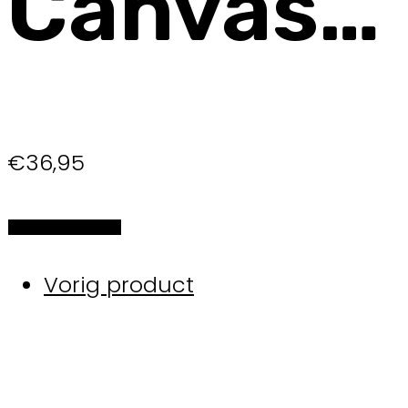
Canvas…
€
36,95
Selecteer de opties
Vorig product