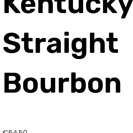
Kentuck
Straight
Bourbon
€
54,50