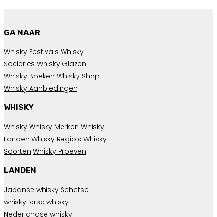
GA NAAR
Whisky Festivals
Whisky
Societies
Whisky Glazen
Whisky Boeken
Whisky Shop
Whisky Aanbiedingen
WHISKY
Whisky
Whisky Merken
Whisky
Landen
Whisky Regio’s
Whisky
Soorten
Whisky Proeven
LANDEN
Japanse whisky
Schotse
whisky
Ierse whisky
Nederlandse whisky