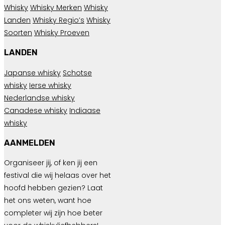
Whisky
Whisky Merken
Whisky
Landen
Whisky Regio’s
Whisky
Soorten
Whisky Proeven
LANDEN
Japanse whisky
Schotse
whisky
Ierse whisky
Nederlandse whisky
Canadese whisky
Indiaase
whisky
AANMELDEN
Organiseer jij, of ken jij een
festival die wij helaas over het
hoofd hebben gezien? Laat
het ons weten, want hoe
completer wij zijn hoe beter