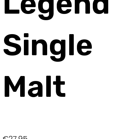
Legend
Single
Malt
€
27,95