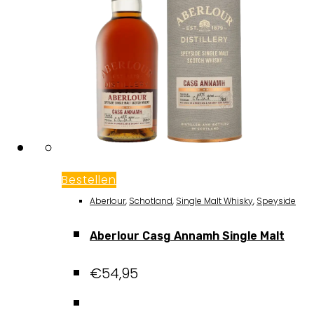
Bestellen
Aberlour
,
Schotland
,
Single Malt Whisky
,
Speyside
Aberlour Casg Annamh Single Malt
€
54,95