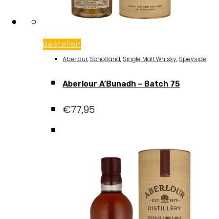
Bestellen
Aberlour
,
Schotland
,
Single Malt Whisky
,
Speyside
Aberlour A’Bunadh – Batch 75
€
77,95