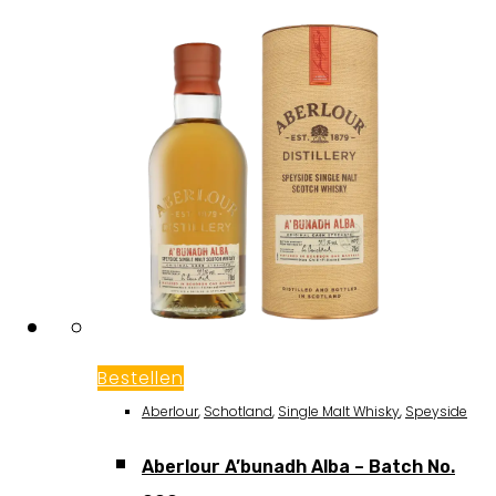
Bestellen
Aberlour
,
Schotland
,
Single Malt Whisky
,
Speyside
Aberlour A’bunadh Alba – Batch No.