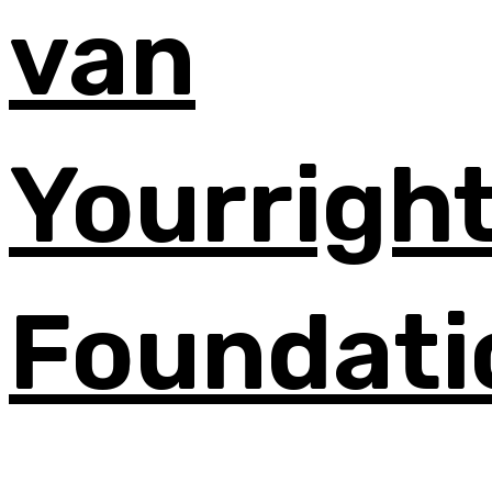
van
Yourrigh
Foundati