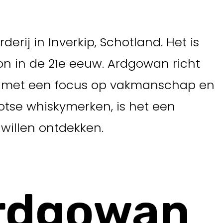
rij in Inverkip, Schotland. Het is
on in de 21e eeuw. Ardgowan richt
it, met een focus op vakmanschap en
otse whiskymerken, is het een
 willen ontdekken.
Ardgowan