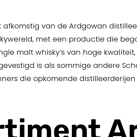
afkomstig van de Ardgowan distilleerde
iskywereld, met een productie die beg
ingle malt whisky’s van hoge kwalite
gevestigd is als sommige andere Sch
ers die opkomende distilleerderijen
rtiment 