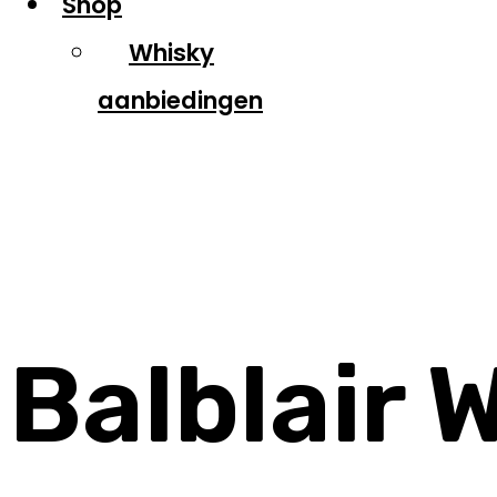
Shop
Whisky
aanbiedingen
Balblair
Balblair 