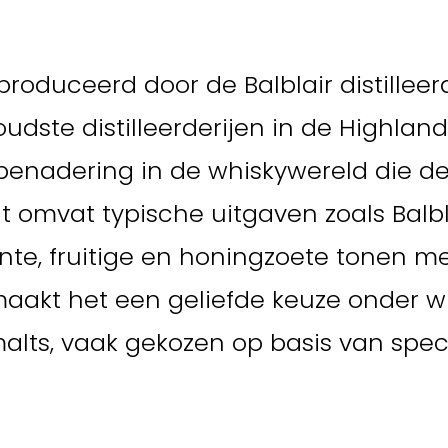
produceerd door de Balblair distilleerd
udste distilleerderijen in de Highland
benadering in de whiskywereld die d
 omvat typische uitgaven zoals Balbla
e, fruitige en honingzoete tonen met 
 maakt het een geliefde keuze onder wh
malts, vaak gekozen op basis van spec