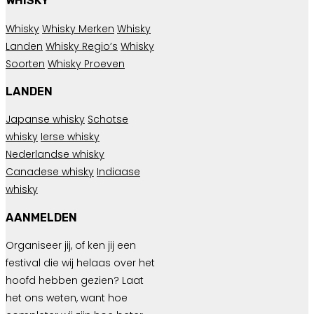
WHISKY
Whisky
Whisky Merken
Whisky
Landen
Whisky Regio’s
Whisky
Soorten
Whisky Proeven
LANDEN
Japanse whisky
Schotse
whisky
Ierse whisky
Nederlandse whisky
Canadese whisky
Indiaase
whisky
AANMELDEN
Organiseer jij, of ken jij een
festival die wij helaas over het
hoofd hebben gezien? Laat
het ons weten, want hoe