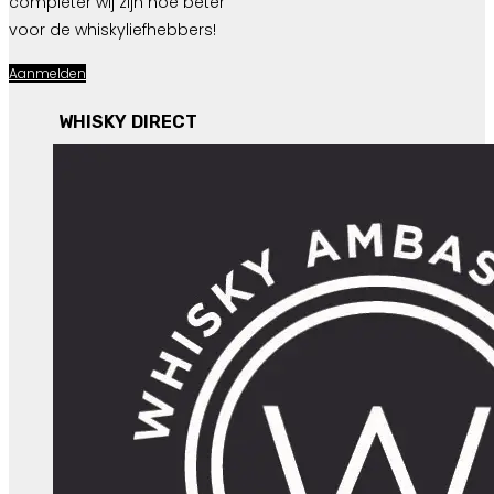
completer wij zijn hoe beter
voor de whiskyliefhebbers!
Aanmelden
WHISKY DIRECT