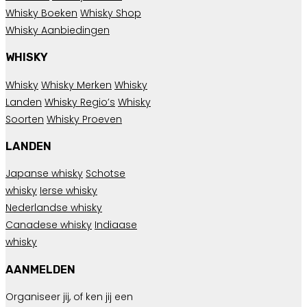
Whisky Boeken
Whisky Shop
Whisky Aanbiedingen
WHISKY
Whisky
Whisky Merken
Whisky
Landen
Whisky Regio’s
Whisky
Soorten
Whisky Proeven
LANDEN
Japanse whisky
Schotse
whisky
Ierse whisky
Nederlandse whisky
Canadese whisky
Indiaase
whisky
AANMELDEN
Organiseer jij, of ken jij een