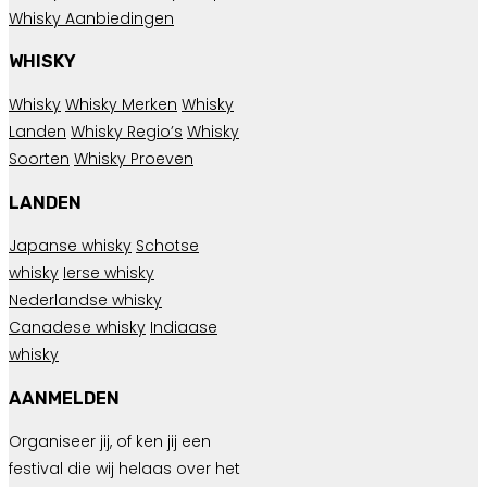
Whisky Aanbiedingen
WHISKY
Whisky
Whisky Merken
Whisky
Landen
Whisky Regio’s
Whisky
Soorten
Whisky Proeven
LANDEN
Japanse whisky
Schotse
whisky
Ierse whisky
Nederlandse whisky
Canadese whisky
Indiaase
whisky
AANMELDEN
Organiseer jij, of ken jij een
festival die wij helaas over het