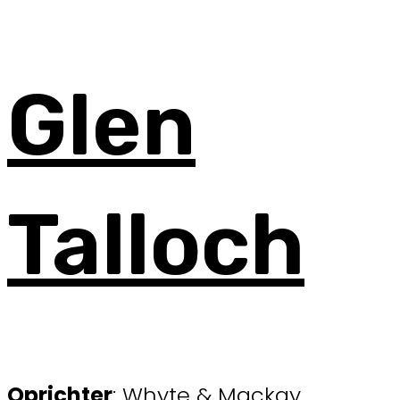
Glen
Talloch
Oprichter
: Whyte & Mackay