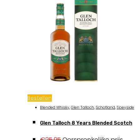
Bestellen
Blended Whisky
,
Glen Talloch
,
Schotland
,
Speyside
Glen Talloch 8 Years Blended Scotch
€
25,95
Oorspronkelijke prijs