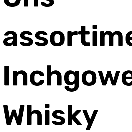
assortim
Inchgow
Whisky