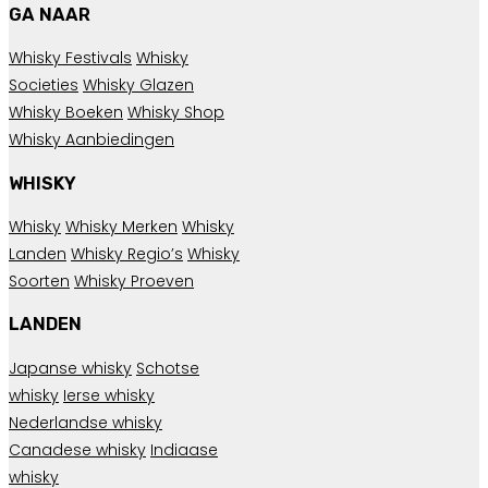
GA NAAR
Whisky Festivals
Whisky
Societies
Whisky Glazen
Whisky Boeken
Whisky Shop
Whisky Aanbiedingen
WHISKY
Whisky
Whisky Merken
Whisky
Landen
Whisky Regio’s
Whisky
Soorten
Whisky Proeven
LANDEN
Japanse whisky
Schotse
whisky
Ierse whisky
Nederlandse whisky
Canadese whisky
Indiaase
whisky