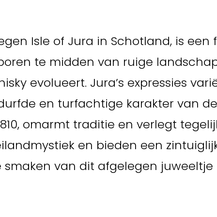
egen Isle of Jura in Schotland, is ee
 geboren te midden van ruige landsch
isky evolueert. Jura’s expressies var
rfde en turfachtige karakter van de Su
10, omarmt traditie en verlegt tegeli
landmystiek en bieden een zintuiglijk
 smaken van dit afgelegen juweeltje