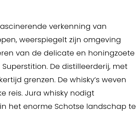
n fascinerende verkenning van
appen, weerspiegelt zijn omgeving
iëren van de delicate en honingzoete
perstition. De distilleerderij, met
jkertijd grenzen. De whisky’s weven
e reis. Jura whisky nodigt
 in het enorme Schotse landschap te