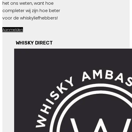
het ons weten, want hoe
completer wij zijn hoe beter
voor de whiskyliefhebbers!
Aanmelden
WHISKY DIRECT