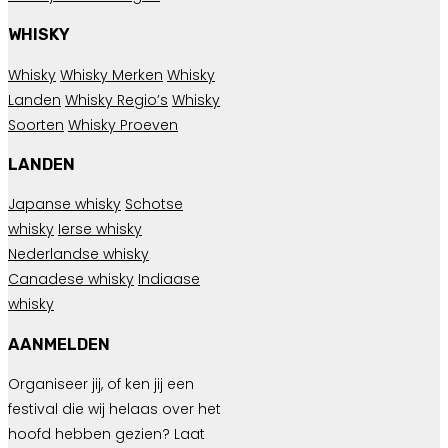
WHISKY
Whisky
Whisky Merken
Whisky
Landen
Whisky Regio’s
Whisky
Soorten
Whisky Proeven
LANDEN
Japanse whisky
Schotse
whisky
Ierse whisky
Nederlandse whisky
Canadese whisky
Indiaase
whisky
AANMELDEN
Organiseer jij, of ken jij een
festival die wij helaas over het
hoofd hebben gezien? Laat