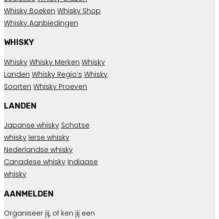
Whisky Boeken
Whisky Shop
Whisky Aanbiedingen
WHISKY
Whisky
Whisky Merken
Whisky
Landen
Whisky Regio’s
Whisky
Soorten
Whisky Proeven
LANDEN
Japanse whisky
Schotse
whisky
Ierse whisky
Nederlandse whisky
Canadese whisky
Indiaase
whisky
AANMELDEN
Organiseer jij, of ken jij een