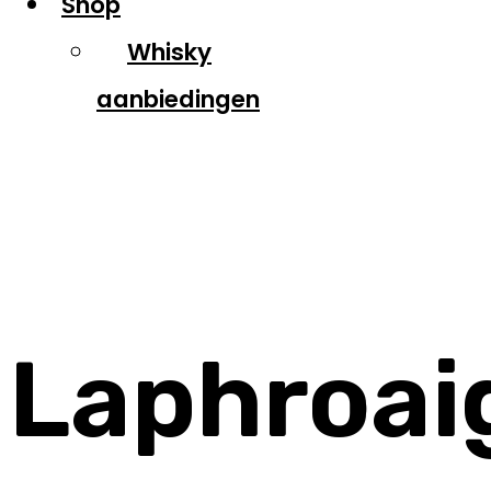
Shop
Whisky
aanbiedingen
Laphroaig
Laphroai