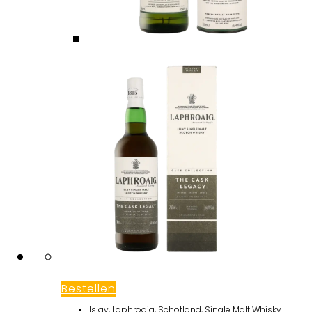
Bestellen
Islay
,
Laphroaig
,
Schotland
,
Single Malt Whisky