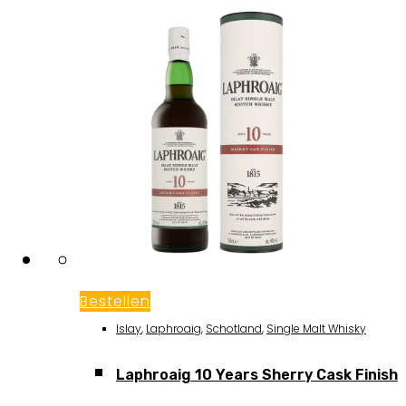
Bestellen
Islay
,
Laphroaig
,
Schotland
,
Single Malt Whisky
Laphroaig 10 Years Sherry Cask Finish