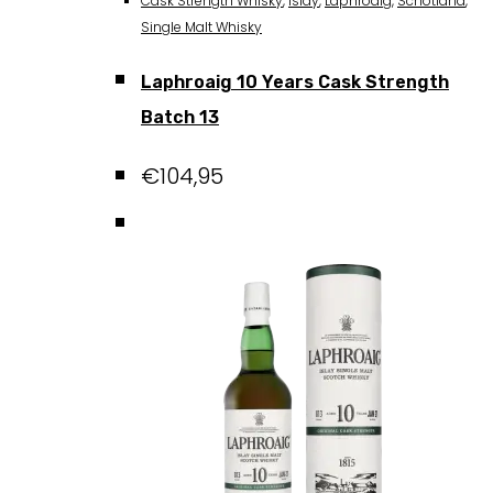
Cask Strength Whisky
,
Islay
,
Laphroaig
,
Schotland
,
Single Malt Whisky
Laphroaig 10 Years Cask Strength
Batch 13
€
104,95