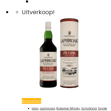
Uitverkoop!
Bestellen
Islay
,
Laphroaig
,
Rokerige Whisky
,
Schotland
,
Single