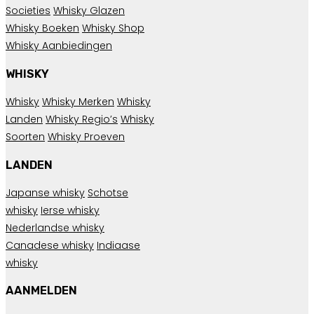
Societies
Whisky Glazen
Whisky Boeken
Whisky Shop
Whisky Aanbiedingen
WHISKY
Whisky
Whisky Merken
Whisky
Landen
Whisky Regio’s
Whisky
Soorten
Whisky Proeven
LANDEN
Japanse whisky
Schotse
whisky
Ierse whisky
Nederlandse whisky
Canadese whisky
Indiaase
whisky
AANMELDEN