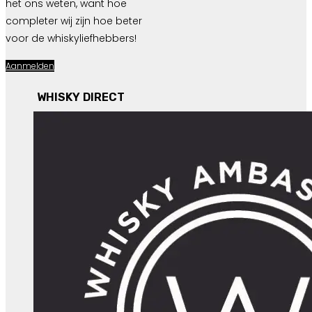
het ons weten, want hoe
completer wij zijn hoe beter
voor de whiskyliefhebbers!
Aanmelden
WHISKY DIRECT