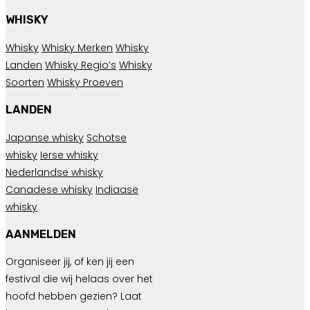
WHISKY
Whisky
Whisky Merken
Whisky
Landen
Whisky Regio’s
Whisky
Soorten
Whisky Proeven
LANDEN
Japanse whisky
Schotse
whisky
Ierse whisky
Nederlandse whisky
Canadese whisky
Indiaase
whisky
AANMELDEN
Organiseer jij, of ken jij een
festival die wij helaas over het
hoofd hebben gezien? Laat