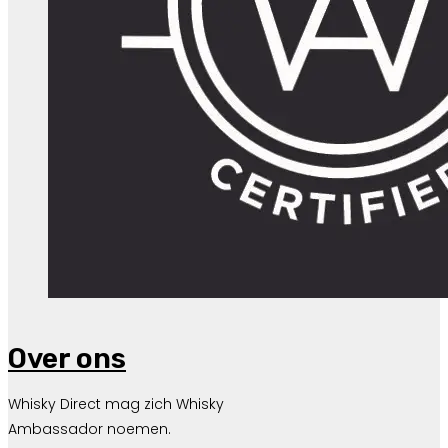
Over ons
Whisky Direct mag zich Whisky
Ambassador noemen.