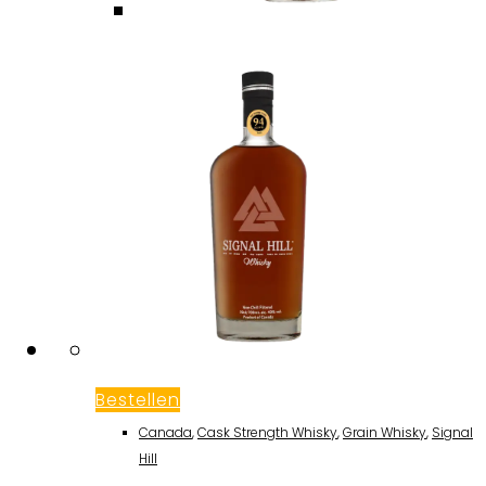
Bestellen
Canada
,
Cask Strength Whisky
,
Grain Whisky
,
Signal
Hill