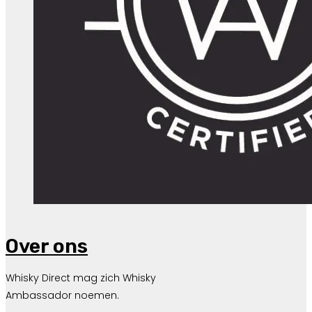
Over ons
Whisky Direct mag zich Whisky
Ambassador noemen.