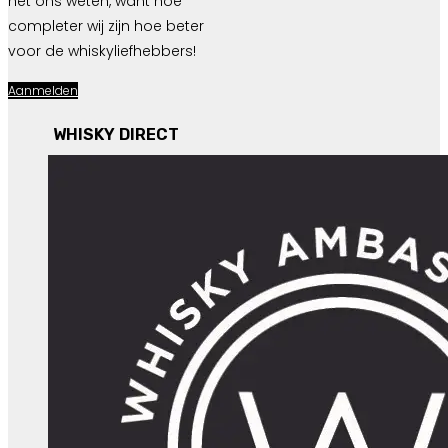
het ons weten, want hoe
completer wij zijn hoe beter
voor de whiskyliefhebbers!
Aanmelden
WHISKY DIRECT