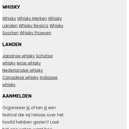
WHISKY
Whisky
Whisky Merken
Whisky
Landen
Whisky Regio’s
Whisky
Soorten
Whisky Proeven
LANDEN
Japanse whisky
Schotse
whisky
Ierse whisky
Nederlandse whisky
Canadese whisky
Indiaase
whisky
AANMELDEN
Organiseer jij, of ken jij een
festival die wij helaas over het
hoofd hebben gezien? Laat