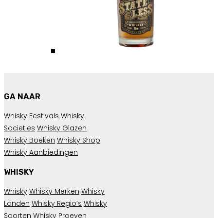
GA NAAR
Whisky Festivals
Whisky
Societies
Whisky Glazen
Whisky Boeken
Whisky Shop
Whisky Aanbiedingen
WHISKY
Whisky
Whisky Merken
Whisky
Landen
Whisky Regio’s
Whisky
Soorten
Whisky Proeven