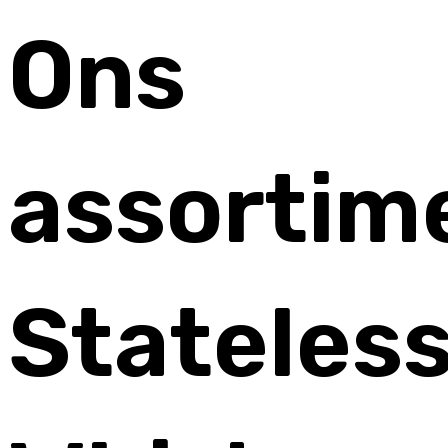
Ons
assortim
Stateles