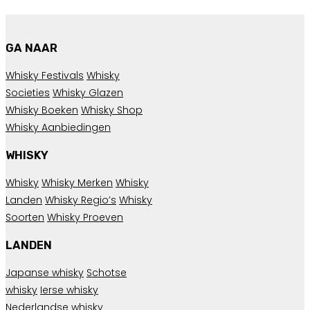
GA NAAR
Whisky Festivals
Whisky
Societies
Whisky Glazen
Whisky Boeken
Whisky Shop
Whisky Aanbiedingen
WHISKY
Whisky
Whisky Merken
Whisky
Landen
Whisky Regio’s
Whisky
Soorten
Whisky Proeven
LANDEN
Japanse whisky
Schotse
whisky
Ierse whisky
Nederlandse whisky