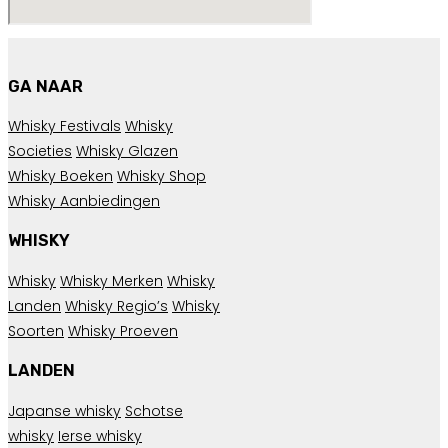
GA NAAR
Whisky Festivals
Whisky
Societies
Whisky Glazen
Whisky Boeken
Whisky Shop
Whisky Aanbiedingen
WHISKY
Whisky
Whisky Merken
Whisky
Landen
Whisky Regio’s
Whisky
Soorten
Whisky Proeven
LANDEN
Japanse whisky
Schotse
whisky
Ierse whisky