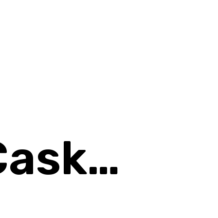
 Cask…