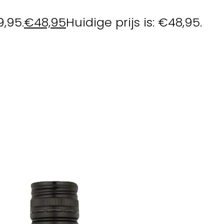
9,95.
€
48,95
Huidige prijs is: €48,95.