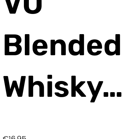
VO
Blended
Whisky…
€
16,95