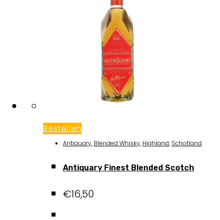
Bestellen
Antiquary
,
Blended Whisky
,
Highland
,
Schotland
Antiquary Finest Blended Scotch
€
16,50