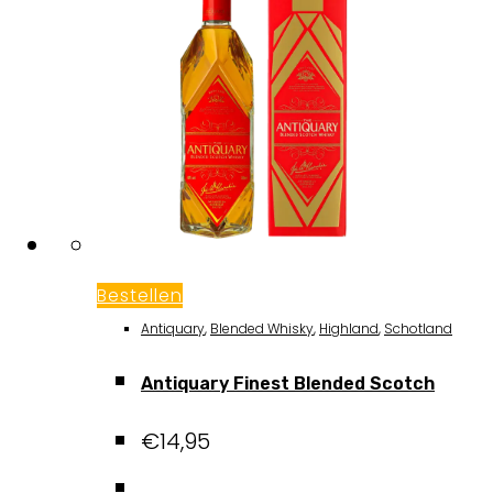
Bestellen
Antiquary
,
Blended Whisky
,
Highland
,
Schotland
Antiquary Finest Blended Scotch
€
14,95