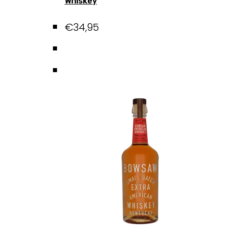
Whiskey
€
34,95