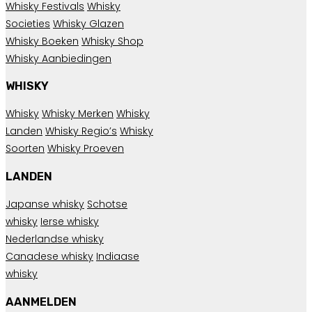
Whisky Festivals
Whisky
Societies
Whisky Glazen
Whisky Boeken
Whisky Shop
Whisky Aanbiedingen
WHISKY
Whisky
Whisky Merken
Whisky
Landen
Whisky Regio’s
Whisky
Soorten
Whisky Proeven
LANDEN
Japanse whisky
Schotse
whisky
Ierse whisky
Nederlandse whisky
Canadese whisky
Indiaase
whisky
AANMELDEN