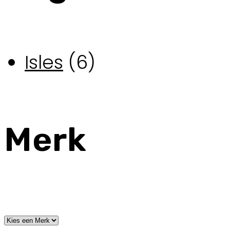
Isles
(6)
Merk