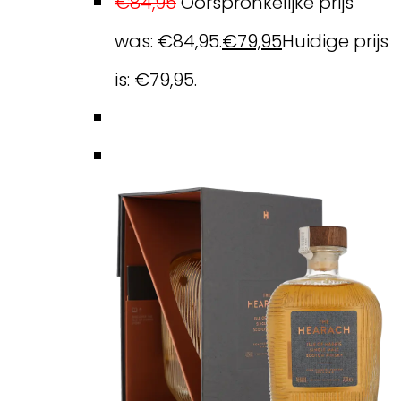
€
84,95
Oorspronkelijke prijs
was: €84,95.
€
79,95
Huidige prijs
is: €79,95.