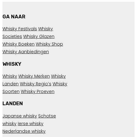
GA NAAR
Whisky Festivals
Whisky
Societies
Whisky Glazen
Whisky Boeken
Whisky Shop
Whisky Aanbiedingen
WHISKY
Whisky
Whisky Merken
Whisky
Landen
Whisky Regio’s
Whisky
Soorten
Whisky Proeven
LANDEN
Japanse whisky
Schotse
whisky
Ierse whisky
Nederlandse whisky