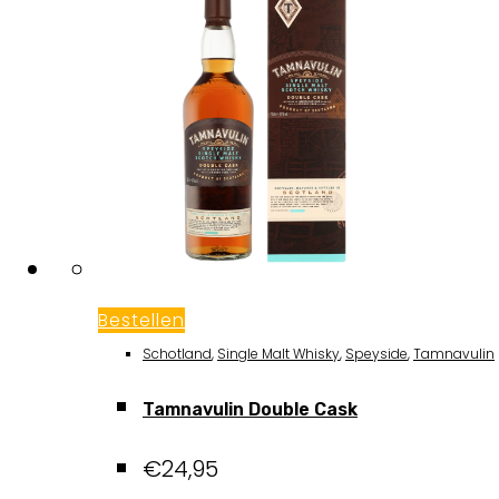
Bestellen
Schotland
,
Single Malt Whisky
,
Speyside
,
Tamnavulin
Tamnavulin Double Cask
€
24,95