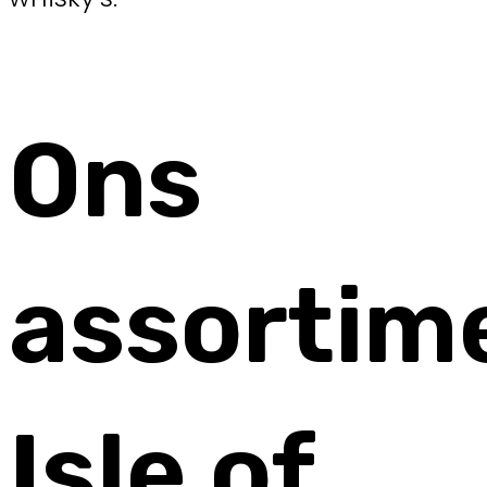
Ons
assortim
Isle of